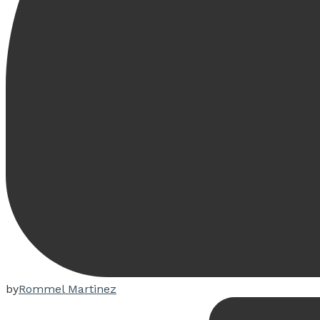
by
Rommel Martinez