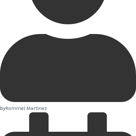
by
Rommel Martinez