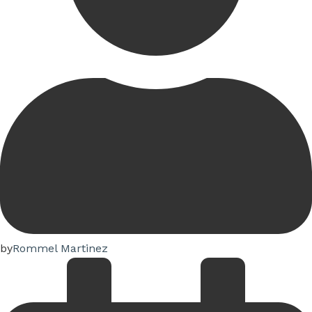
by
Rommel Martinez