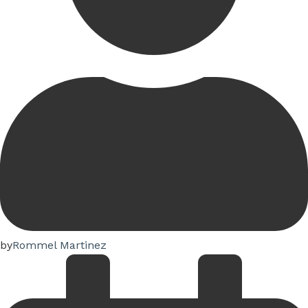
by
Rommel Martinez