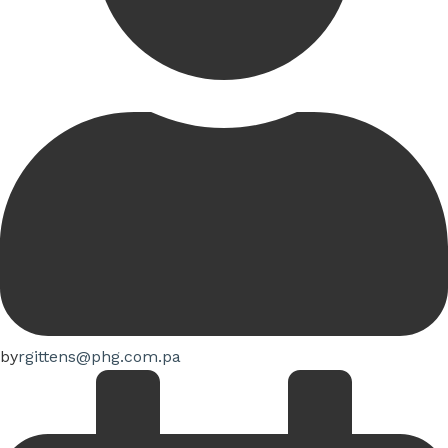
by
rgittens@phg.com.pa