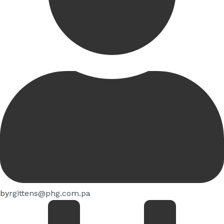
by
rgittens@phg.com.pa