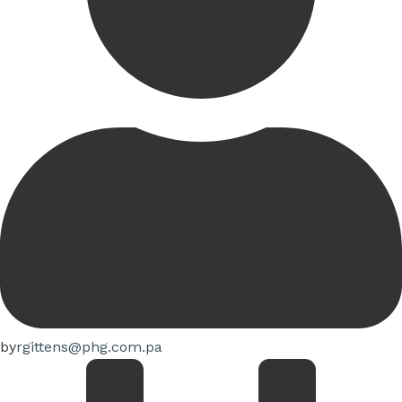
by
rgittens@phg.com.pa